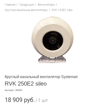
Главная
/
Продукция
/
Вентиляторы
/
Круглые канальные вентиляторы
/
RVK 250E2 sileo
Круглый канальный вентилятор Systemair
RVK 250E2 sileo
Артикул:
36093
18 909
руб.
/
1 шт