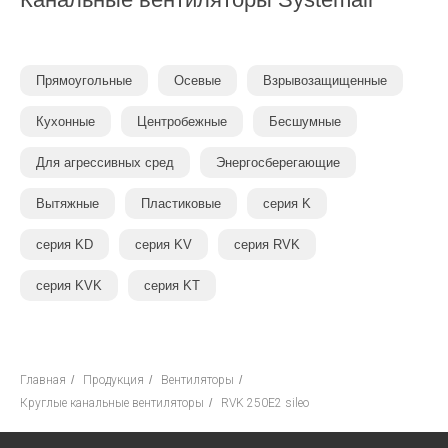
Прямоугольные
Осевые
Взрывозащищенные
Кухонные
Центробежные
Бесшумные
Для агрессивных сред
Энергосберегающие
Вытяжные
Пластиковые
cерия K
серия KD
серия KV
серия RVK
серия KVK
серия KT
Главная
/
Продукция
/
Вентиляторы
/
Круглые канальные вентиляторы
/
RVK 250E2 sileo