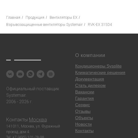
Главная
/
Продукция
/
Вентиляторы EX
/
Взрывозащищенные вентиляторы Systemair
/
RVK-EX 315D4
Systemair
О компании
Кондиционеры Sysplite
Климатические решения
Документация
Стать дилером
Официальный поставщик
Вакансии
Systemair.
Гарантия
2006 - 2026 г.
Сервис
Отзывы
Объекты
Контакты
Москва
:
Новости
141011, Москва, ул. Фуражный
Контакты
проезд, дом 4.
Tel: +7 (495) 101-78-98