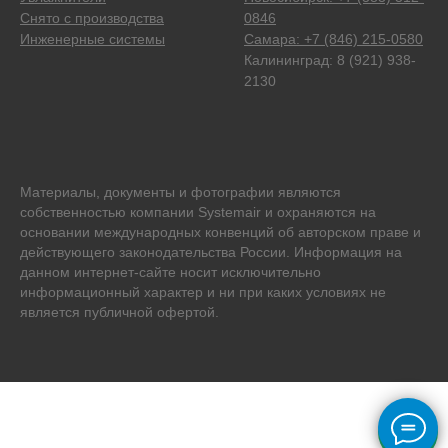
Снято с производства
0846
Инженерные системы
Самара: +7 (846) 215-0580
Калининград: 8 (921) 938-
2130
Материалы, документы и фотографии являются
собственностью компании Systemair и охраняются на
основании международных конвенций об авторском праве и
действующего законодательства России. Информация на
данном интернет-сайте носит исключительно
информационный характер и ни при каких условиях не
является публичной офертой.