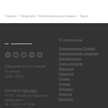
Главная
/
Продукция
/
Вентиляционные установки
/
Topvex
Systemair
О компании
Кондиционеры Sysplite
Климатические решения
Документация
Стать дилером
Официальный поставщик
Вакансии
Systemair.
Гарантия
2006 - 2026 г.
Сервис
Отзывы
Объекты
Контакты
Москва
:
Новости
141011, Москва, ул. Фуражный
Контакты
проезд, дом 4.
Tel: +7 (495) 101-78-98