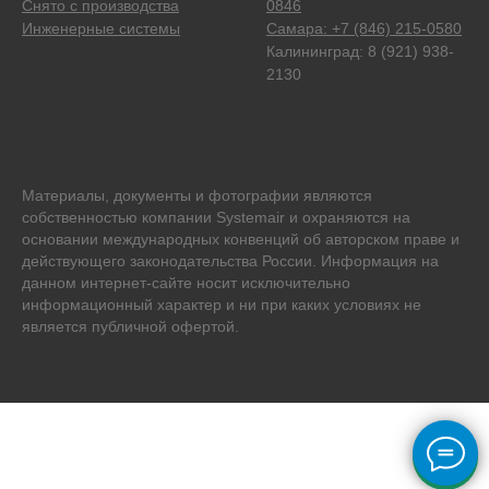
Снято с производства
0846
Инженерные системы
Самара: +7 (846) 215-0580
Калининград: 8 (921) 938-
2130
Материалы, документы и фотографии являются
собственностью компании Systemair и охраняются на
основании международных конвенций об авторском праве и
действующего законодательства России. Информация на
данном интернет-сайте носит исключительно
информационный характер и ни при каких условиях не
является публичной офертой.