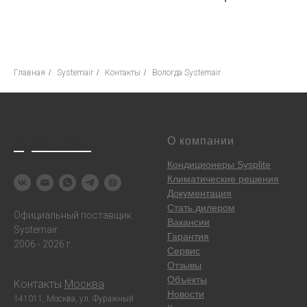
Главная
/
Systemair
/
Контакты
/
Вологда Systemair
Systemair
О компании
Кондиционеры Sysplite
Климатические решения
Документация
Стать дилером
Официальный поставщик
Вакансии
Systemair.
Гарантия
2006 - 2026 г.
Сервис
Отзывы
Объекты
Контакты
Москва
:
Новости
141011, Москва, ул. Фуражный