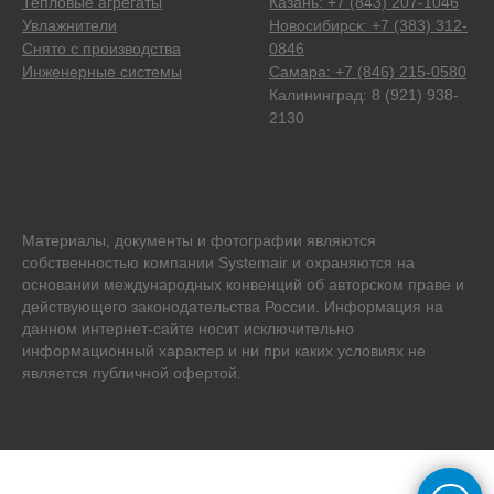
Тепловые агрегаты
Казань: +7 (843) 207-1046
Увлажнители
Новосибирск: +7 (383) 312-
Снято с производства
0846
Инженерные системы
Самара: +7 (846) 215-0580
Калининград: 8 (921) 938-
2130
Материалы, документы и фотографии являются
собственностью компании Systemair и охраняются на
основании международных конвенций об авторском праве и
действующего законодательства России. Информация на
данном интернет-сайте носит исключительно
информационный характер и ни при каких условиях не
является публичной офертой.