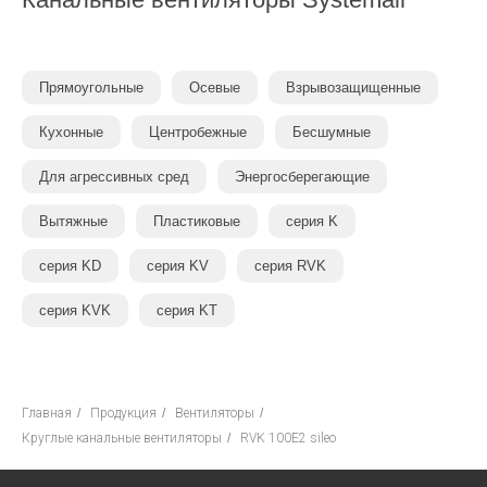
Прямоугольные
Осевые
Взрывозащищенные
Кухонные
Центробежные
Бесшумные
Для агрессивных сред
Энергосберегающие
Вытяжные
Пластиковые
cерия K
серия KD
серия KV
серия RVK
серия KVK
серия KT
Главная
/
Продукция
/
Вентиляторы
/
Круглые канальные вентиляторы
/
RVK 100E2 sileo