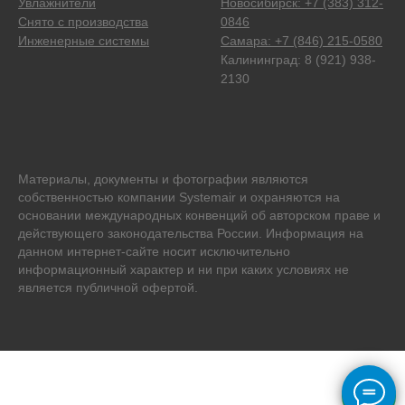
Увлажнители
Новосибирск: +7 (383) 312-
Снято с производства
0846
Инженерные системы
Самара: +7 (846) 215-0580
Калининград: 8 (921) 938-
2130
Материалы, документы и фотографии являются
собственностью компании Systemair и охраняются на
основании международных конвенций об авторском праве и
действующего законодательства России. Информация на
данном интернет-сайте носит исключительно
информационный характер и ни при каких условиях не
является публичной офертой.