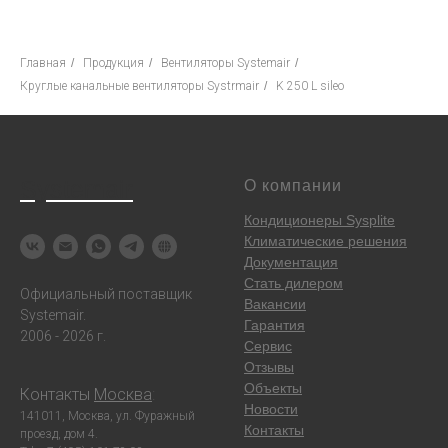
Главная
/
Продукция
/
Вентиляторы Systemair
/
Круглые канальные вентиляторы Systrmair
/
K 250 L sileo
Systemair
О компании
Кондиционеры Sysplite
Климатические решения
Документация
Стать дилером
Официальный поставщик
Вакансии
Systemair.
Гарантия
2006 - 2026 г.
Сервис
Отзывы
Объекты
Контакты
Москва
:
Новости
141011, Москва, ул. Фуражный
Контакты
проезд, дом 4.