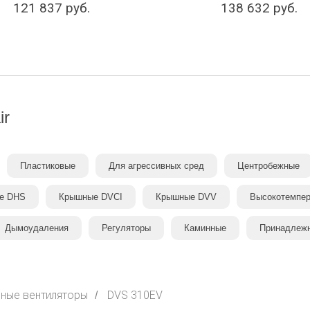
121 837
руб.
138 632
руб.
ir
Пластиковые
Для агрессивных сред
Центробежные
е DHS
Крышные DVCI
Крышные DVV
Высокотемпе
Дымоудаления
Регуляторы
Каминные
Принадлеж
ные вентиляторы
DVS 310EV
/