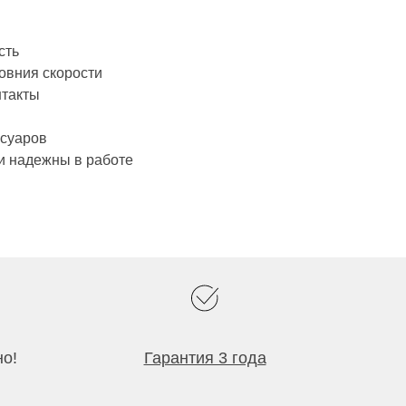
сть
овния скорости
нтакты
ссуаров
и надежны в работе
но!
Гарантия 3 года