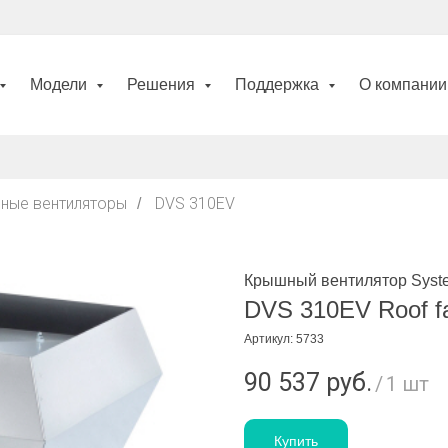
Модели
Решения
Поддержка
О компани
ные вентиляторы
DVS 310EV
/
Крышный вентилятор Syste
DVS 310EV Roof f
Артикул:
5733
90 537
руб.
/
1 шт
Купить