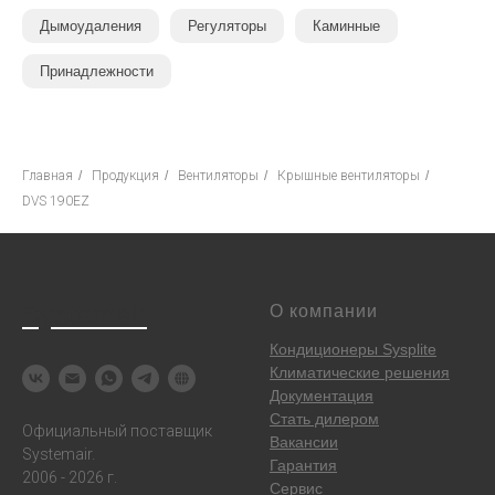
Дымоудаления
Регуляторы
Каминные
Принадлежности
Главная
/
Продукция
/
Вентиляторы
/
Крышные вентиляторы
/
DVS 190EZ
Systemair
О компании
Кондиционеры Sysplite
Климатические решения
Документация
Стать дилером
Официальный поставщик
Вакансии
Systemair.
Гарантия
2006 - 2026 г.
Сервис