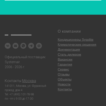
Systemair
О компании
Кондиционеры Sysplite
Климатические решения
Документация
Стать дилером
Официальный поставщик
Вакансии
Systemair.
Гарантия
2006 - 2026 г.
Сервис
Отзывы
Объекты
Контакты
Москва
:
Новости
141011, Москва, ул. Фуражный
Контакты
проезд, дом 4.
Tel: +7 (495) 101-78-98
пн - пт с 9:00 до 17:00