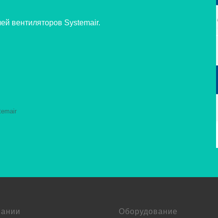
й вентиляторов Systemair.
temair
пании
Оборудование