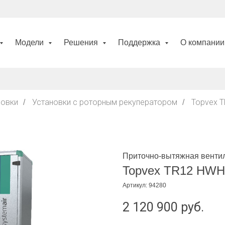
Модели
Решения
Поддержка
О компани
новки
Установки с роторным рекуператором
Topvex 
/
/
Приточно-вытяжная вентил
Topvex TR12 HWH
Артикул:
94280
2 120 900
руб.