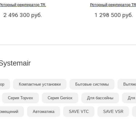
Роторный рекуператор TR.
Роторный рекуператор TR
2 496 300
руб.
1 298 500
руб.
Systemair
тор
Компактные установки
Бытовые системы
Вытяжн
Серия Topvex
Серия Geniox
Для бассейны
Для
помещений
Автоматика
SAVE VTC
SAVE VSR