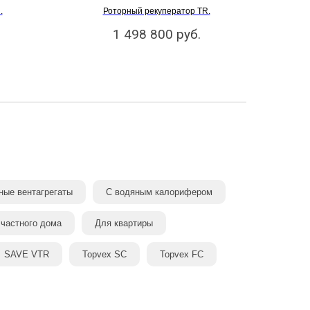
.
Роторный рекуператор TR.
1 498 800
руб.
ые вентагрегаты
С водяным калорифером
 частного дома
Для квартиры
SAVE VTR
Topvex SC
Topvex FC