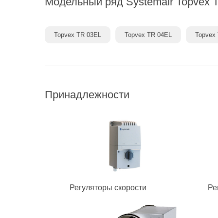
Модельный ряд
Systemair Topvex 
Topvex TR 03EL
Topvex TR 04EL
Topvex
Принадлежности
Регуляторы скорости
Ре