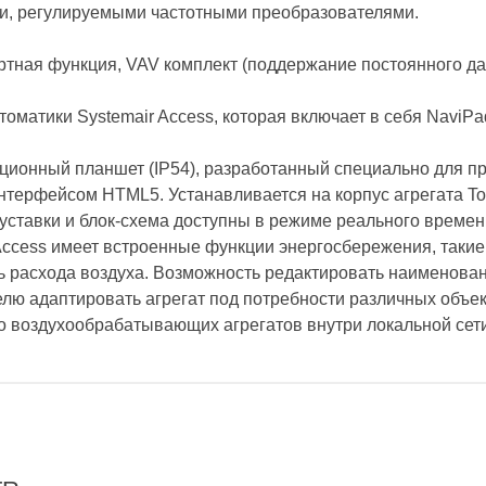
и, регулируемыми частотными преобразователями.
ртная функция, VAV комплект (поддержание постоянного да
томатики Systemair Access, которая включает в себя NaviP
ационный планшет (IP54), разработанный специально для 
терфейсом HTML5. Устанавливается на корпус агрегата Topv
уставки и блок-схема доступны в режиме реального времен
Access имеет встроенные функции энергосбережения, такие
ль расхода воздуха. Возможность редактировать наименован
лю адаптировать агрегат под потребности различных объе
о воздухообрабатывающих агрегатов внутри локальной сети