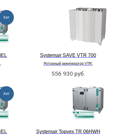
Хит
3EL
Systemair SAVE VTR 700
.
Роторный рекуператор VTR.
556 930
руб.
Хит
4EL
Systemair Topvex TR 06HWH