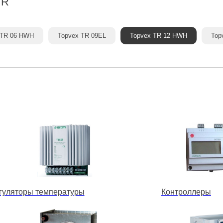
TR
 TR 06 HWH
Topvex TR 09EL
Topvex TR 12 HWH
Top
гуляторы температуры
Контроллеры