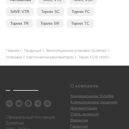
SAVE VTR
Topvex SC
Topvex FC
Topvex TR
Topvex SR
Topvex TC
Главная
/
Продукция
/
Вентиляционные установки Systemair
/
Установки с пластинчатым рекуператором
/
Topvex FC02 HWH-L
Systemair
О компании
Кондиционеры Sysplite
Климатические решения
Документация
Стать дилером
Официальный поставщик
Вакансии
Systemair.
Гарантия