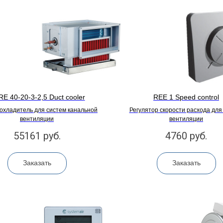
E 40-20-3-2,5 Duct cooler
REE 1 Speed control
охладитель для систем канальной
Регулятор скорости расхода для
вентиляции
вентиляции
55161
руб.
4760
руб.
Заказать
Заказать