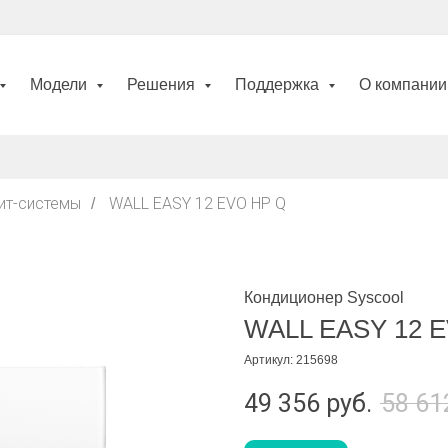
Модели
Решения
Поддержка
О компани
ит-системы
WALL EASY 12 EVO HP Q
/
Кондиционер Syscool
WALL EASY 12 
Артикул:
215698
49 356
руб.
58 61