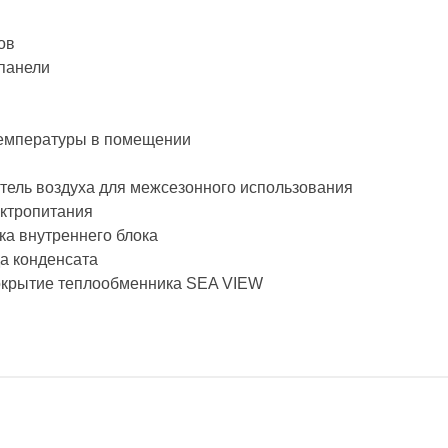
ов
 панели
температуры в помещении
тель воздуха для межсезонного использования
ектропитания
ка внутреннего блока
а конденсата
окрытие теплообменника SEA VIEW