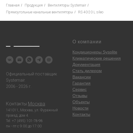
Главная
/
Продукция
/
Вентиляторы Systemair
/
Прямоугольные канальные вентиляторы
/
RS 40-20 L sileo
Systemair
О компании
Кондиционеры Sysplite
Климатические решения
Документация
Стать дилером
Официальный поставщик
Вакансии
Systemair.
Гарантия
2006 - 2026 г.
Сервис
Отзывы
Объекты
Контакты
Москва
:
Новости
141011, Москва, ул. Фуражный
Контакты
проезд, дом 4.
Tel: +7 (495) 101-78-98
пн - пт с 9:00 до 17:00