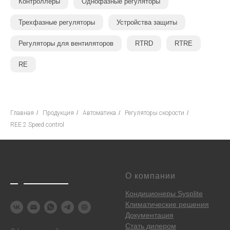
Контроллеры
Однофазные регуляторы
Трехфазные регуляторы
Устройства защиты
Регуляторы для вентиляторов
RTRD
RTRE
RE
Главная
/
Продукция
/
Автоматика
/
Регуляторы скорости
/
REE 2 Speed control
Systemair
О компании
Кондиционеры Sysplite
Климатические решения
Документация
Стать дилером