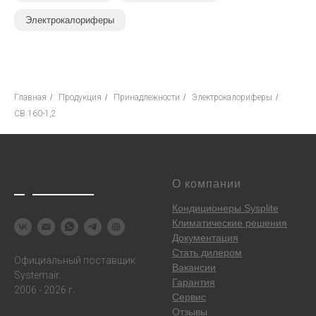
Электрокалориферы
Главная
/
Продукция
/
Принадлежности
/
Электрокалориферы
/
CB 160-1,2
Systemair
О компании
Кондиционеры Sysplite
Климатические решения
Документация
Стать дилером
Официальный поставщик
Вакансии
Systemair.
Гарантия
2006 - 2026 г.
Сервис
Отзывы