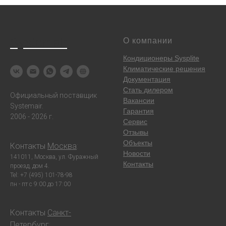
Systemair
О компании
Кондиционеры Sysplite
Климатические решения
Документация
Стать дилером
Официальный поставщик
Вакансии
Systemair.
Гарантия
2006 - 2026 г.
Сервис
Отзывы
Объекты
Контакты
Москва
:
Новости
141011, Москва, ул. Фуражный
Контакты
проезд, дом 4.
Tel: +7 (495) 101-78-98
пн - пт с 9:00 до 17:00
Контакты
Санкт-
Петербург
: