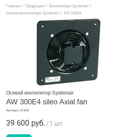
Главная
/
Продукция
/
Вентиляторы Systemair
/
Осевые вентиляторы Systemair
/
AW 300E4
Осевой вентилятор Systemair
AW 300E4 sileo Axial fan
Артикул:
37406
39 600
руб.
/
1 шт