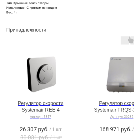
Тип: Крышные вентиляторы
Исполнение: C прямым приводом
Вес: 4 г
Принадлежности
Регулятор скорости
Регулятор скорос
Systemair REE 4
Systemair FRQS-16
Артикул:
5317
Артикул:
36232
26 307
руб.
168 971
руб.
/
1 шт
/
1 
30 031
руб.
/
1 шт