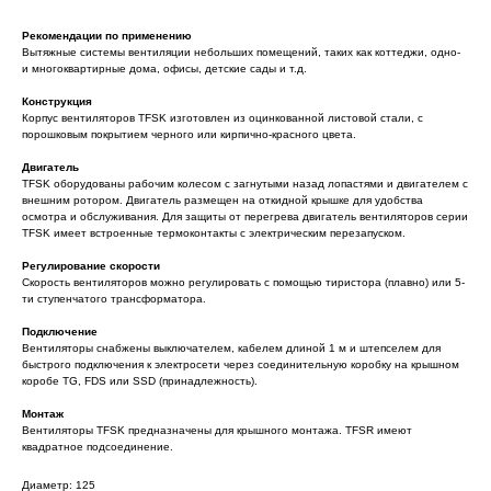
Рекомендации по применению
Вытяжные системы вентиляции небольших помещений, таких как коттеджи, одно-
и многоквартирные дома, офисы, детские сады и т.д.
Конструкция
Корпус вентиляторов TFSK изготовлен из оцинкованной листовой стали, с
порошковым покрытием черного или кирпично-красного цвета.
Двигатель
TFSK оборудованы рабочим колесом с загнутыми назад лопастями и двигателем с
внешним ротором. Двигатель размещен на откидной крышке для удобства
осмотра и обслуживания. Для защиты от перегрева двигатель вентиляторов серии
TFSK имеет встроенные термоконтакты с электрическим перезапуском.
Регулирование скорости
Скорость вентиляторов можно регулировать с помощью тиристора (плавно) или 5-
ти ступенчатого трансформатора.
Подключение
Вентиляторы снабжены выключателем, кабелем длиной 1 м и штепселем для
быстрого подключения к электросети через соединительную коробку на крышном
коробе ТG, FDS или SSD (принадлежность).
Монтаж
Вентиляторы TFSK предназначены для крышного монтажа. TFSR имеют
квадратное подсоединение.
Диаметр: 125