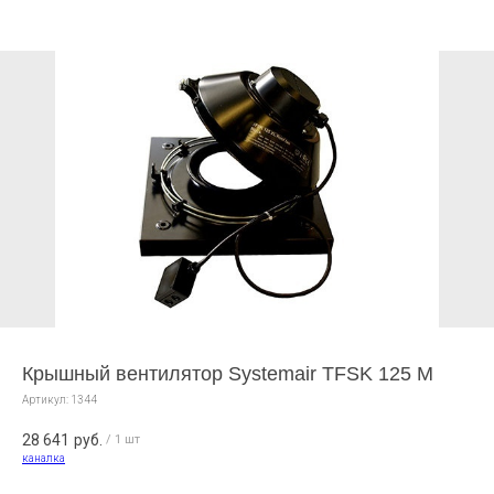
Крышный вентилятор Systemair TFSK 125 M
Артикул:
1344
28 641
руб.
/
1 шт
каналка