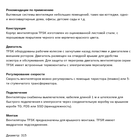
Рекомендации по применению
Вытяжные системы вентиляции небольших помещений, таких как коттеджи, одно-
и многоквартирные дома, офисы, детские сады и т.д.
Конструкция
Корпус вентиляторов TFSK изготовлен из оцинкованной листовой стали, с
порошковым покрытием черного или кирпично-красного цвета.
Двигатель
TFSK оборудованы рабочим колесом с загнутыми назад лопастями и двигателем с
внешним ротором. Двигатель размещен на откидной крышке для удобства
осмотра и обслуживания. Для защиты от перегрева двигатель вентиляторов серии
TFSK имеет встроенные термоконтакты с электрическим перезапуском.
Регулирование скорости
Скорость вентиляторов можно регулировать с помощью тиристора (плавно) или 5-
ти ступенчатого трансформатора.
Подключение
Вентиляторы снабжены выключателем, кабелем длиной 1 м и штепселем для
быстрого подключения к электросети через соединительную коробку на крышном
коробе ТG, FDS или SSD (принадлежность).
Монтаж
Вентиляторы TFSK предназначены для крышного монтажа. TFSR имеют
квадратное подсоединение.
Диаметр: 315