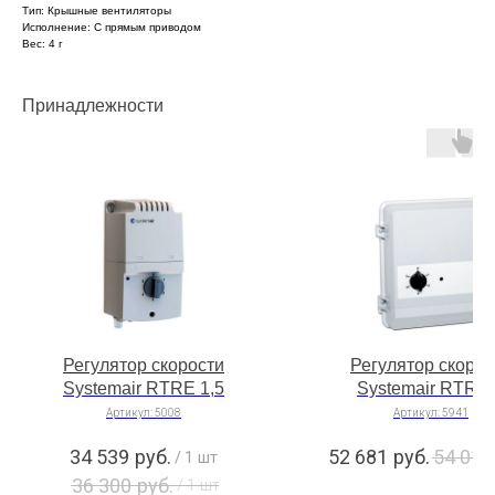
Тип: Крышные вентиляторы
Исполнение: C прямым приводом
Вес: 4 г
Принадлежности
Регулятор скорости
Регулятор скорос
Systemair RTRE 1,5
Systemair RTRD
Артикул:
5008
Артикул:
5941
34 539
руб.
52 681
руб.
54 017
/
1 шт
36 300
руб.
/
1 шт