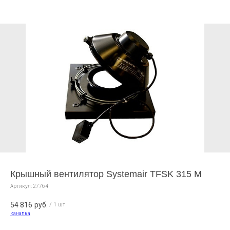
Крышный вентилятор Systemair TFSK 315 M
Артикул:
27764
54 816
руб.
/
1 шт
каналка