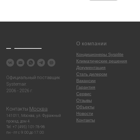
Systemair
О компании
Кондиционеры Sysplite
Климатические решения
Документация
Стать дилером
Официальный поставщик
Вакансии
Systemair.
Гарантия
2006 - 2026 г.
Сервис
Отзывы
Объекты
Контакты
Москва
:
Новости
141011, Москва, ул. Фуражный
Контакты
проезд, дом 4.
Tel: +7 (495) 101-78-98
пн - пт с 9:00 до 17:00