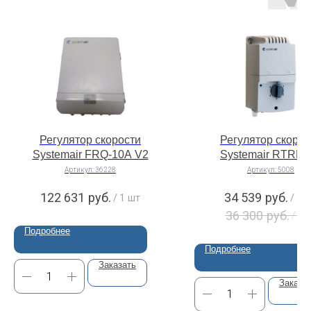
Регулятор скорости
Регулятор скорос
Systemair FRQ-10A V2
Systemair RTRE 1
Артикул:
36228
Артикул:
5008
122 631
руб.
34 539
руб.
/
1 шт
/
1 
36 300
руб.
/
1 
Подробнее
Подробнее
Заказать
Заказа