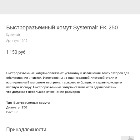
Быстроразъемный хомут Systemair FK 250
Systemair
Артикул:
1612
1 150
руб.
Быстроразъемные хомуты облегчают установку и извлечение вентиляторов для
обслуживания и чистки. Изготовлены из оцинкованной листовой стали и
изолированы 8 мм слоем неопрена, гасящего вибрацию и гарантирующего
плотную посадку. Быстроразъемные хомуты стягиваются двумя болтами,
что допускает небольшое отклонение размеров.
Тип: Быстросъемные хомуты
Диаметр: 250
Вес: 3 г
Принадлежности