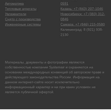
Автоматика
0591
Тепловые агрегаты
Казань: +7 (843) 207-1046
Увлажнители
Новосибирск: +7 (383) 312-
Снято с производства
0846
Инженерные системы
Самара: +7 (846) 215-0580
Калининград: 8 (921) 938-
2130
Материалы, документы и фотографии являются
собственностью компании Systemair и охраняются на
основании международных конвенций об авторском праве и
действующего законодательства России. Информация на
данном интернет-сайте носит исключительно
информационный характер и ни при каких условиях не
является публичной офертой.