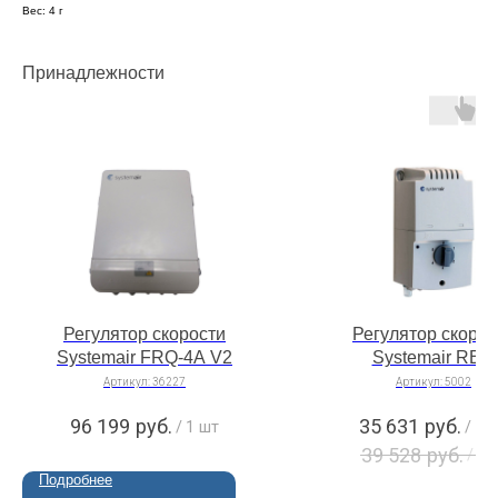
Вес: 4 г
Принадлежности
Регулятор скорости
Регулятор скорос
Systemair FRQ-4A V2
Systemair RE 5
Артикул:
36227
Артикул:
5002
96 199
руб.
35 631
руб.
/
1 шт
/
1 
39 528
руб.
/
1 
Подробнее