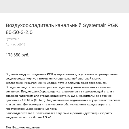
Воздухоохладитель канальный Systemair PGK
80-50-3-2,0
Systemair
Артикул:
6619
178 650
руб.
Водяной воздухоохладитель PGK предназначен для установки в прямоугольных
воздуховодах. Корпус изготовлен из оцинкованной листовой стали.
Теплообменник выполнен из медных труб с алюминиевым оребрением.
Воздухоохладитель комплектуется воздуховыпускным клапаном и сливным
вентилем. Поддон для сбора конденсата выполнен из нержавеющей стали и
снабжен патрубком для отвода конденсата (G1/2"). Максимальное рабочее
давление - 1,0 МПа (10 бар). Гидравлические подключения осуществляются слева
или справа. Для осмотра и технического обслуживания в корпусе агрегата
предусмотрены два сервисных люка.
Каплеотделитель DE заказывается отдельно и рекомендуется при скорости
воздушного потока более 2,5 м/с.
Тип: Воздухоохладители