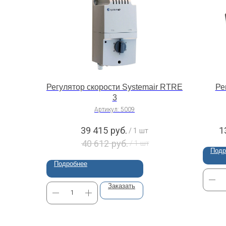
Регулятор скорости Systemair RTRE
Ре
3
Артикул:
5009
39 415
руб.
1
/
1 шт
40 612
руб.
/
1 шт
Подр
Подробнее
Заказать