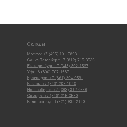
Склады
Москва: +7 (495) 101-
7898
Санкт-Петербург: +7 (812) 715-3536
Екатеринбург: +7 (343) 302-1567
Уфа: 8 (800) 707-1667
Краснодар: +7 (861) 204-0591
Казань: +7 (843) 207-1046
Новосибирск: +7 (383) 312-0846
Самара: +7 (846) 215-0580
Калининград: 8 (921) 938-2130