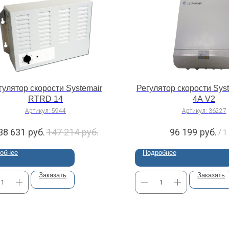
гулятор скорости Systemair
Регулятор скорости Sys
RTRD 14
4A V2
Артикул:
5944
Артикул:
36227
38 631
руб.
147 214
руб.
96 199
руб.
/
1
обнее
Подробнее
Заказать
Заказать