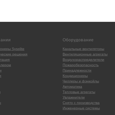
пании
Оборудование
онеры Sysplite
Канальные вентиляторы
ческие решения
Вентиляционные агрегаты
тация
Воздухораспределители
илером
Пожаробезопасность
и
Принадлежности
я
Кондиционеры
Чиллеры и фэнкойлы
Автоматика
ы
Тепловые агрегаты
Увлажнители
ы
Снято с производства
Инженерные системы