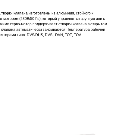
Створки клапана изготовлены из алюминия, стойкого к
о-мотором (230В/50 Гц), который управляется вручную или с
ежиме серво-мотор поддерживает створки клапана в открытом
и клапана автоматически закрываются. Температура рабочей
ляторами типа: DVS/DHS, DVSI, DVN, TOE, TOV.