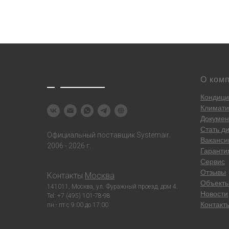
Systemair
О ком
Кондици
Климати
Докумен
Стать д
Официальный поставщик Systemair.
Ваканси
2006 - 2026 г.
Гаранти
Сервис
Отзывы
Контакты
Москва
:
Объект
141011, Москва, ул. Фуражный проезд, дом 4.
Новости
Tel: +7 (495) 101-78-98
Контакт
пн - пт с 9:00 до 17:00