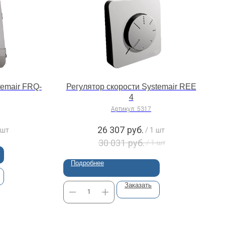
temair FRQ-
Регулятор скорости Systemair REE
4
Артикул:
5317
26 307
руб.
 шт
/
1 шт
30 031
руб.
/
1 шт
Подробнее
Заказать