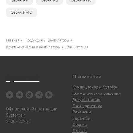
Серия KV
Серия RS
Серия KVK
Серия PRIO
Главная
/
Продукция
/
Вентиляторы
/
Круглые канальные вентиляторы
/
KVK Slim 200
Systemair
О компании
Кондиционеры Sysplite
Климатические решения
Документация
Стать дилером
Официальный поставщик
Вакансии
Systemair.
Гарантия
2006 - 2026 г.
Сервис
Отзывы